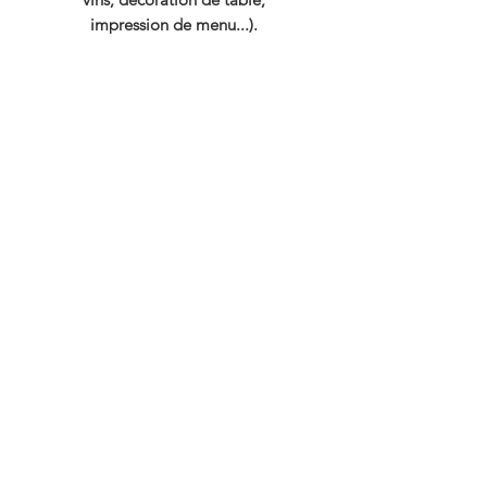
impression de menu...).
"Camille created an
extraordinary dining
experience for our family.
The presentation was
fabulous, the food was
delicious, and she made
you feel comfortable and
at home. Thank you for
being so friendly and
enjoyable. We loved