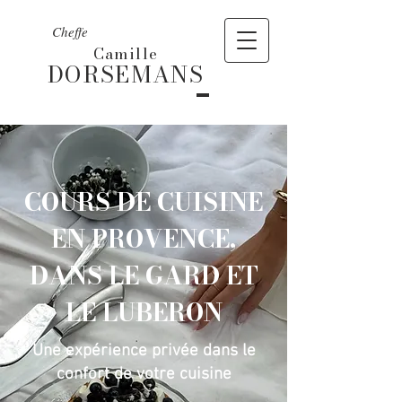
Cheffe
Camille
DORSEMANS
COURS DE CUISINE
EN PROVENCE,
DANS LE GARD ET
LE LUBERON
Une expérience privée dans le
confort de votre cuisine